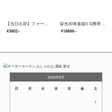
【当日出荷】ファーウェイヘッドホンfreebuds 4 i真無線スポーツブルートゥースイヤホン3両耳ステレオ半耳通話ノイズ低減pro FreeBus 4 iセラミックホワイト
栄光30青春版5 G携帯電話のオズの魔法使い全ネット通（8 GB+128 GB）
¥3802~
¥18886~
2026年8月
日
月
火
水
木
金
土
1