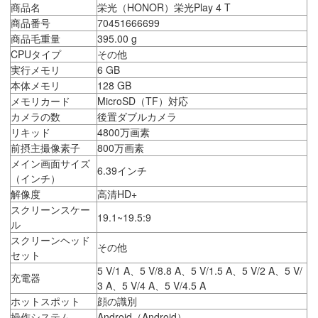
商品名
栄光（HONOR）栄光Play 4 T
商品番号
70451666699
商品毛重量
395.00 g
CPUタイプ
その他
実行メモリ
6 GB
本体メモリ
128 GB
メモリカード
MicroSD（TF）対応
カメラの数
後置ダブルカメラ
リキッド
4800万画素
前摂主撮像素子
800万画素
メイン画面サイズ
6.39インチ
（インチ）
解像度
高清HD+
スクリーンスケー
19.1~19.5:9
ル
スクリーンヘッド
その他
セット
5 V/1 A、5 V/8.8 A、5 V/1.5 A、5 V/2 A、5 V/
充電器
3 A、5 V/4 A、5 V/4.5 A
ホットスポット
顔の識別
操作システム
Android（Android）