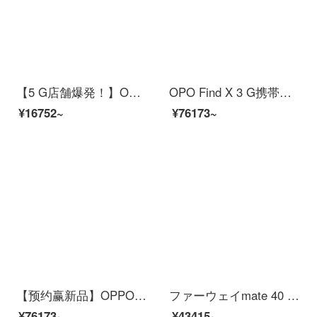
【5 G店舗爆発！】OPO A 92 s 5 G新品120 hz畅感スクリーン超清四撮影写真ゲームスマートフォンささやき（8 GB+128 GB）公式標準装備
OPO Find X 3 G携帯電話3月11日19:30鏡黒バージョン1を正式に発表しました。
¥16752~
¥76173~
【预约赢新品】OPPO Enco X 真无线降噪耳机 新配色
ファーウェイmate 40 5 G携帯電話はブラック8+128 Gの全ネット通（割れたスクリーンの危険な定食）を見せます。
¥76173~
¥43415~