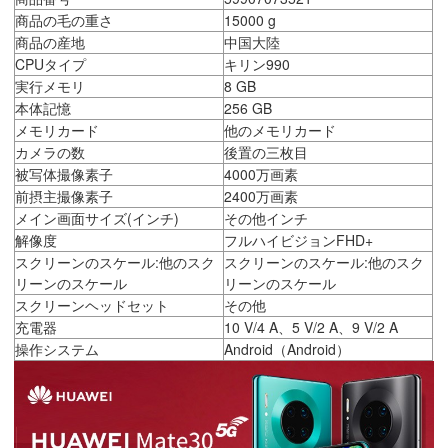
商品の毛の重さ
15000 g
商品の産地
中国大陸
CPUタイプ
キリン990
実行メモリ
8 GB
本体記憶
256 GB
メモリカード
他のメモリカード
カメラの数
後置の三枚目
被写体撮像素子
4000万画素
前摂主撮像素子
2400万画素
メイン画面サイズ(インチ)
その他インチ
解像度
フルハイビジョンFHD+
スクリーンのスケール:他のスク
スクリーンのスケール:他のスク
リーンのスケール
リーンのスケール
スクリーンヘッドセット
その他
充電器
10 V/4 A、5 V/2 A、9 V/2 A
操作システム
Android（Android）