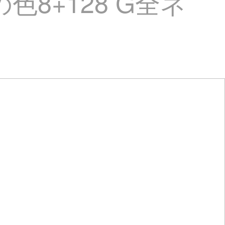
色8+128 G全ネ
）