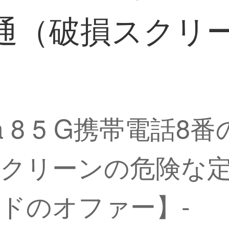
ト通（破損スクリ
 8 5 G携帯電話8番の
クリーンの危険な
ドのオファー】-