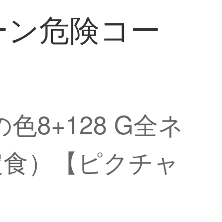
ーン危険コー
色8+128 G全ネ
定食）【ピクチャ