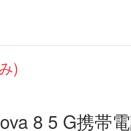
み)
va 8 5 G携帯