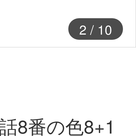
2
/
10
電話8番の色8+1