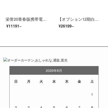
栄誉20青春版携帯電話ファーウェイ麒麟710 FチップAMOLEDスクリーン指紋4800万超清三摂藍水翡翠全ネット通（6+128 GB）
【オプション12期白条免期間】栄光30携帯50倍望麒麟985 G 4000万超広角AI四摂緑野の魔法使い12期白条無利子全ネット通5 G版（8 G 128 G）
¥11191~
¥26199~
2026年8月
日
月
火
水
木
金
土
1
2
3
4
5
6
7
8