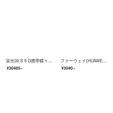
栄光30 S 5 G携帯蝶々羽白8 G+128 G全網通
ファーウェイ(HUAWEI)AIスピーカー2インテリジェントスピーカー音声アシスタントHuwei Sound音質ファーウェイがサウンドトラックAIのスピーカー2に触ったら、宇宙黑【バッテリーパネル】
¥30465~
¥3040~