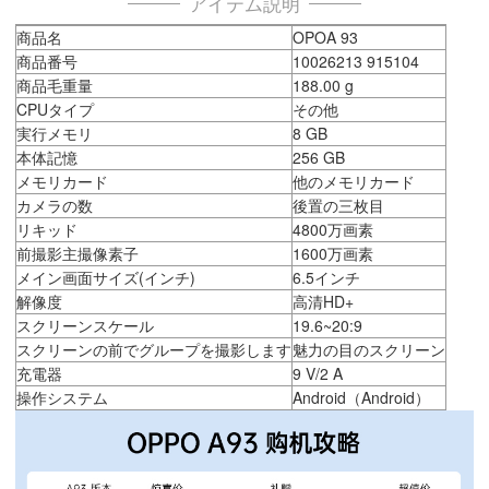
アイテム説明
商品名
OPOA 93
商品番号
10026213 915104
商品毛重量
188.00 g
CPUタイプ
その他
実行メモリ
8 GB
本体記憶
256 GB
メモリカード
他のメモリカード
カメラの数
後置の三枚目
リキッド
4800万画素
前撮影主撮像素子
1600万画素
メイン画面サイズ(インチ)
6.5インチ
解像度
高清HD+
スクリーンスケール
19.6~20:9
スクリーンの前でグループを撮影します
魅力の目のスクリーン
充電器
9 V/2 A
操作システム
Android（Android）