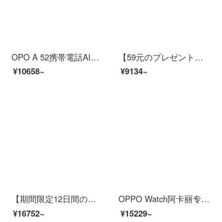
OPO A 52携帯電話AI四摂大絞り夜間撮影動画超高手ブレ防止航続知能ゲーム写真携帯凝縮紫（8+128）標準装備
【59元のプレゼント！】OPO A 32店舗新品A 11同系18 Wフラッシュ充電池千円写真ゲームスマートフォンファンタジーブルー4 GB+128 GB
¥10658~
¥9134~
【期間限定12日間の無料！】OPO Reno 4 SE 5 G新品の携帯電話65 Wフラッシュ充電ゲームスマートフォンフラッシュブルー8 GB+128 GB
OPPO Watch阿卡丽专属定制 eSIM 独立通信运动健康伴侣双曲面柔性屏英雄联盟限定版 绿色
¥16752~
¥15229~