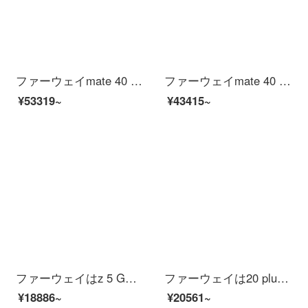
ファーウェイmate 40 pro 5 G携帯電話はブラック8+256 Gの全ネット通（スクリーンセーバーコース）を見せます。
ファーウェイmate 40 5 G携帯電話はブラック8+128 Gの全ネット通（割れたスクリーンの危険な定食）を見せます。
¥53319~
¥43415~
ファーウェイはz 5 G携帯電話の桜雪の晴れた空8+128 GBの全ネット通を思う存分享受します。
ファーウェイは20 plus 5 G携帯電話の幻夜黑6 GB+128 GBの全ネット通を思う存分享受します。
¥18886~
¥20561~