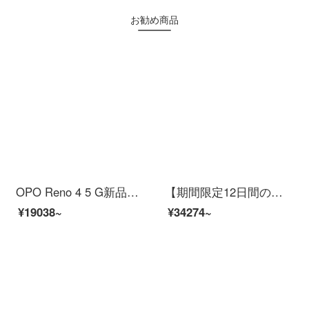
お勧め商品
OPO Reno 4 5 G新品の携帯電話の周波数がオーバーハンドオーバー65 Wフラッシュチャージゲームの写真撮影携帯のダイヤモンドブルー8 GB+128 GB
【期間限定12日間の無料！】OPO Reno 5 Pro+5 Gハイドン865 65 Wフラッシュ充電12 GB+256 GB
¥19038~
¥34274~