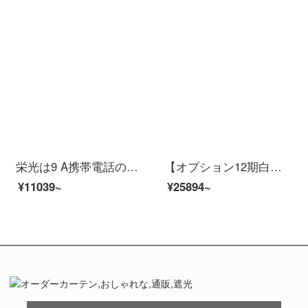
栄光は9 A携帯電話の碧玉青4 G+128 G全ネット通を思う存分遊びます。
【オプション12期白条分割払い】栄光30 S携帯麒麟820 G SoCチップ蝶々羽翠全ネット通5 G版（8 G+256 G）12期白条無利子
¥11039~
¥25894~